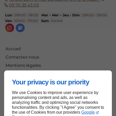
09 70 35 43 03
Lun
: 09h00 - 18h30
Mar – Mer – Jeu - Dim
: 09h00 - 19h00
Ven
: 10h00 - 17h00
Sam
: Fermé
Accueil
Contactez-nous
Mentions légales
Plan du site
Your privacy is our priority
We use Cookies to improve user experience by
Haut de page
personalising content and ads, as well as
analyzing traffic and optimizing social networks
functionalities. By clicking "I Agree" you consent to
the use of Cookies from our providers
Google